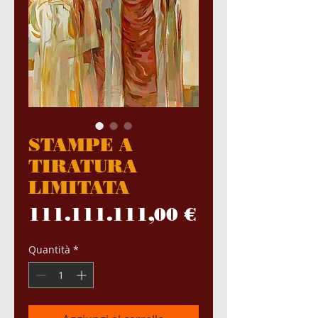
STAMPE A
TIRATURA
LIMITATA
Prezzo
111.111.111,00 €
Quantità
*