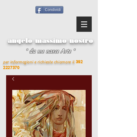
Condividi
angelo massimo nostro
“ da me nasce Arte “
392
per informazioni e richieste chiamare il
2227370