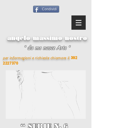
Condividi
angelo massimo nostro
“ da me nasce Arte “
392
per informazioni e richieste chiamare il
2227370
“ SERIE N. 6